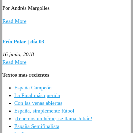
Por Andrés Margolles
Read More
Frío Polar | día 03
16 junio, 2018
Read More
Textos más recientes
España Campeón
La Final más querida
Con las venas abiertas
España, simplemente fútbol
¡Tenemos un héroe, se llama Julián!
España Semifinalista