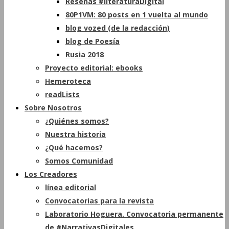
Reseñas #literaturaDigital
80P1VM: 80 posts en 1 vuelta al mundo
blog vozed (de la redacción)
blog de Poesía
Rusia 2018
Proyecto editorial: ebooks
Hemeroteca
readLists
Sobre Nosotros
¿Quiénes somos?
Nuestra historia
¿Qué hacemos?
Somos Comunidad
Los Creadores
línea editorial
Convocatorias para la revista
Laboratorio Hoguera. Convocatoria permanente
de #NarrativasDigitales