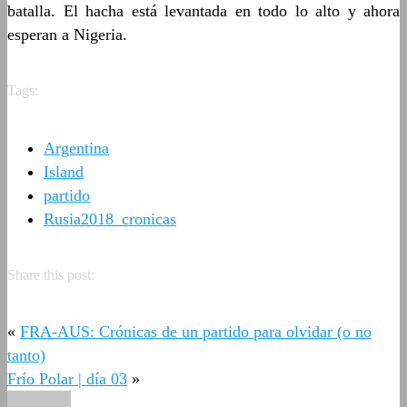
batalla. El hacha está levantada en todo lo alto y ahora
esperan a Nigeria.
Tags:
Argentina
Island
partido
Rusia2018_cronicas
Share this post:
«
FRA-AUS: Crónicas de un partido para olvidar (o no
tanto)
Frío Polar | día 03
»