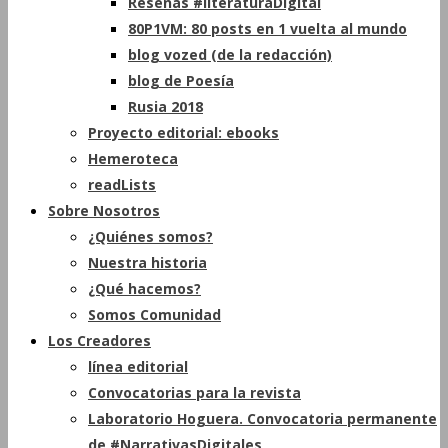
Reseñas #literaturaDigital
80P1VM: 80 posts en 1 vuelta al mundo
blog vozed (de la redacción)
blog de Poesía
Rusia 2018
Proyecto editorial: ebooks
Hemeroteca
readLists
Sobre Nosotros
¿Quiénes somos?
Nuestra historia
¿Qué hacemos?
Somos Comunidad
Los Creadores
línea editorial
Convocatorias para la revista
Laboratorio Hoguera. Convocatoria permanente
de #NarrativasDigitales