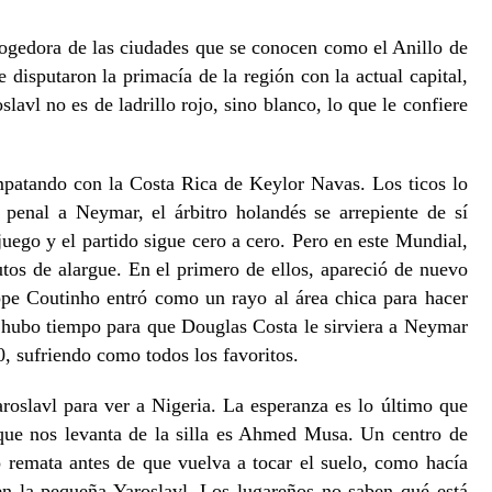
ogedora de las ciudades que se conocen como el Anillo de
isputaron la primacía de la región con la actual capital,
lavl no es de ladrillo rojo, sino blanco, lo que le confiere
mpatando con la Costa Rica de Keylor Navas. Los ticos lo
 penal a Neymar, el árbitro holandés se arrepiente de sí
ego y el partido sigue cero a cero. Pero en este Mundial,
tos de alargue. En el primero de ellos, apareció de nuevo
ippe Coutinho entró como un rayo al área chica para hacer
al hubo tiempo para que Douglas Costa le sirviera a Neymar
0, sufriendo como todos los favoritos.
roslavl para ver a Nigeria. La esperanza es lo último que
l que nos levanta de la silla es Ahmed Musa. Un centro de
 remata antes de que vuelva a tocar el suelo, como hacía
n la pequeña Yaroslavl. Los lugareños no saben qué está