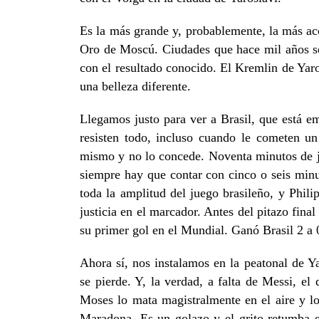
Es la más grande y, probablemente, la más ac
Oro de Moscú. Ciudades que hace mil años se d
con el resultado conocido. El Kremlin de Yaros
una belleza diferente.
Llegamos justo para ver a Brasil, que está e
resisten todo, incluso cuando le cometen un
mismo y no lo concede. Noventa minutos de ju
siempre hay que contar con cinco o seis minu
toda la amplitud del juego brasileño, y Phil
justicia en el marcador. Antes del pitazo fin
su primer gol en el Mundial. Ganó Brasil 2 a 
Ahora sí, nos instalamos en la peatonal de Ya
se pierde. Y, la verdad, a falta de Messi, e
Moses lo mata magistralmente en el aire y lo
Maradona. Es un golazo y el grito retumba e