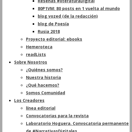
Reseñas #literaturaDigital
80P1VM: 80 posts en 1 vuelta al mundo
blog vozed (de la redacción)
blog de Poesía
Rusia 2018
Proyecto editorial: ebooks
Hemeroteca
readLists
Sobre Nosotros
¿Quiénes somos?
Nuestra historia
¿Qué hacemos?
Somos Comunidad
Los Creadores
línea editorial
Convocatorias para la revista
Laboratorio Hoguera. Convocatoria permanente
de #NarrativasDigitales