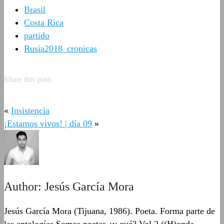
Brasil
Costa Rica
partido
Rusia2018_cronicas
Share this post:
«
Insistencia
¡Estamos vivos! | día 09
»
Author:
Jesús García Mora
Jesús García Mora (Tijuana, 1986). Poeta. Forma parte de
las antologías Somos poetas ¿y qué? Vol.2 ((H)onda