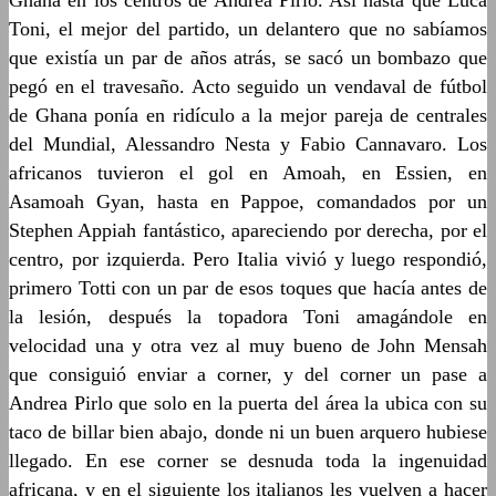
Ghana en los centros de Andrea Pirlo. Así hasta que Luca
Toni, el mejor del partido, un delantero que no sabíamos
que existía un par de años atrás, se sacó un bombazo que
pegó en el travesaño. Acto seguido un vendaval de fútbol
de Ghana ponía en ridículo a la mejor pareja de centrales
del Mundial, Alessandro Nesta y Fabio Cannavaro. Los
africanos tuvieron el gol en Amoah, en Essien, en
Asamoah Gyan, hasta en Pappoe, comandados por un
Stephen Appiah fantástico, apareciendo por derecha, por el
centro, por izquierda. Pero Italia vivió y luego respondió,
primero Totti con un par de esos toques que hacía antes de
la lesión, después la topadora Toni amagándole en
velocidad una y otra vez al muy bueno de John Mensah
que consiguió enviar a corner, y del corner un pase a
Andrea Pirlo que solo en la puerta del área la ubica con su
taco de billar bien abajo, donde ni un buen arquero hubiese
llegado. En ese corner se desnuda toda la ingenuidad
africana, y en el siguiente los italianos les vuelven a hacer