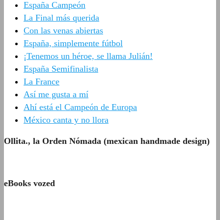
España Campeón
La Final más querida
Con las venas abiertas
España, simplemente fútbol
¡Tenemos un héroe, se llama Julián!
España Semifinalista
La France
Así me gusta a mí
Ahí está el Campeón de Europa
México canta y no llora
Ollita., la Orden Nómada (mexican handmade design)
eBooks vozed