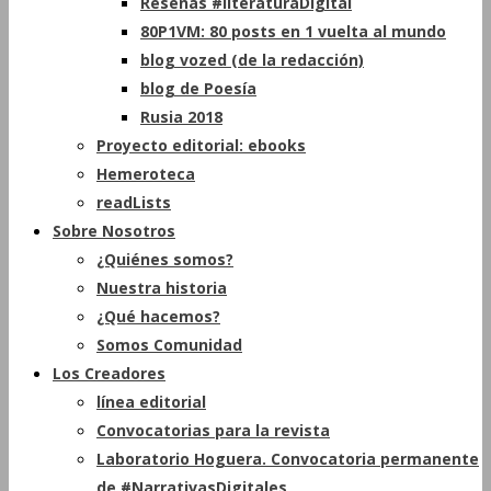
Reseñas #literaturaDigital
80P1VM: 80 posts en 1 vuelta al mundo
blog vozed (de la redacción)
blog de Poesía
Rusia 2018
Proyecto editorial: ebooks
Hemeroteca
readLists
Sobre Nosotros
¿Quiénes somos?
Nuestra historia
¿Qué hacemos?
Somos Comunidad
Los Creadores
línea editorial
Convocatorias para la revista
Laboratorio Hoguera. Convocatoria permanente
de #NarrativasDigitales