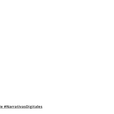
e #NarrativasDigitales