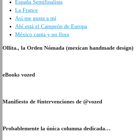
España Semifinalista
La France
Así me gusta a mí
Ahí está el Campeón de Europa
México canta y no llora
Ollita., la Orden Nómada (mexican handmade design)
eBooks vozed
Manifiesto de #intervenciones de @vozed
Probablemente la única columna dedicada…