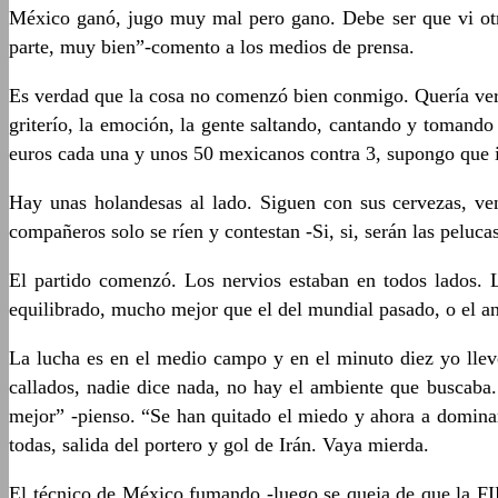
México ganó, jugo muy mal pero gano. Debe ser que vi otro
parte, muy bien”-comento a los medios de prensa.
Es verdad que la cosa no comenzó bien conmigo. Quería ver e
griterío, la emoción, la gente saltando, cantando y tomando 
euros cada una y unos 50 mexicanos contra 3, supongo que ir
Hay unas holandesas al lado. Siguen con sus cervezas, ven
compañeros solo se ríen y contestan -Si, si, serán las peluc
El partido comenzó. Los nervios estaban en todos lados. L
equilibrado, mucho mejor que el del mundial pasado, o el ante
La lucha es en el medio campo y en el minuto diez yo llev
callados, nadie dice nada, no hay el ambiente que buscaba
mejor” -pienso. “Se han quitado el miedo y ahora a dominar
todas, salida del portero y gol de Irán. Vaya mierda.
El técnico de México fumando -luego se queja de que la FIF