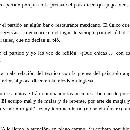
 partido porque en la prensa del país dicen que jugo bien, h
l partido en algún bar o restaurante mexicano. El único que t
cervezas. Lo encontré en el lugar de siempre para el fútbol: u
aníes, que no decían ni pió.
 el partido y yo las veo de refilón. -¡Que chicas!… con esa
as…
a mala relación del técnico con la prensa del país solo au
rior, algo así dicen en la televisión inglesa.
o tres pintas e Irán dominando las acciones. Tiempo de pose
. El equipo mal y de malas y de repente, por arte de magia y
 y por otro gol” –estoy terminando mi (no se el número) pin
A le llama la atención- en pleno campo. Su corbata horrible