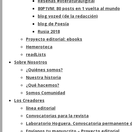
Reseñas #literaturaDigital
80P1VM: 80 posts en 1 vuelta al mundo
blog vozed (de la redacción)
blog de Poesía
Rusia 2018
Proyecto editorial: ebooks
Hemeroteca
readLists
Sobre Nosotros
¿Quiénes somos?
Nuestra historia
¿Qué hacemos?
Somos Comunidad
Los Creadores
línea editorial
Convocatorias para la revista
Laboratorio Hoguera. Convocatoria permanente d
Envíanos tu manuscrito – Proyecto editorial