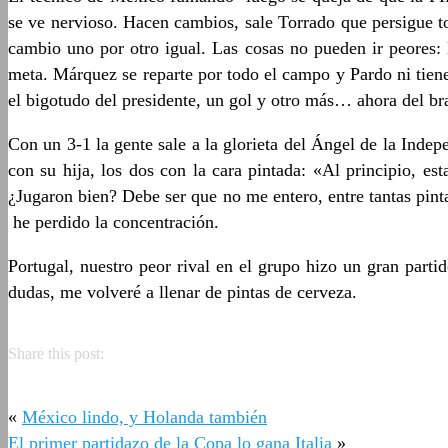
se ve nervioso. Hacen cambios, sale Torrado que persigue to
cambio uno por otro igual. Las cosas no pueden ir peores:
meta. Márquez se reparte por todo el campo y Pardo ni tiene
el bigotudo del presidente, un gol y otro más… ahora del b
Con un 3-1 la gente sale a la glorieta del Ángel de la Indep
con su hija, los dos con la cara pintada: «Al principio, e
¿Jugaron bien? Debe ser que no me entero, entre tantas pinta
he perdido la concentración.
Portugal, nuestro peor rival en el grupo hizo un gran partid
dudas, me volveré a llenar de pintas de cerveza.
Share this post:
«
México lindo, y Holanda también
El primer partidazo de la Copa lo gana Italia
»