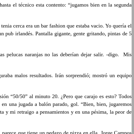
asta el técnico esta contento: “jugamos bien en la segunda
enia cerca era un bar fashion que estaba vacio. Yo quería el
n pub irlandés. Pantalla gigante, gente gritando, pintas de 5
s pelucas naranjas no las deberían dejar salir. -digo. Mis
guraba malos resultados. Irán sorprendió; mostró un equipo
sión “50/50” al minuto 20. ¿Pero que carajo es esto? Todos
 en una jugada a balón parado, gol. “Bien, bien, jugaremos
ta y mi retraigo a pensamientos y en una pésima, la peor de
, parece que tiene un pedazo de pizza en ella. Jorge Campos