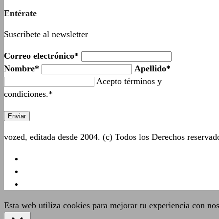
Entérate
Suscríbete al newsletter
Correo electrónico*
Nombre*
Apellido*
Acepto términos y
condiciones.*
vozed, editada desde 2004. (c) Todos los Derechos reserva
Esta web utiliza cookies para mejorar tu experiencia con no