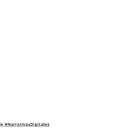
e #NarrativasDigitales