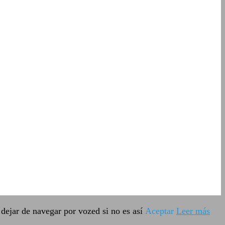
dejar de navegar por vozed si no es así
Aceptar
Leer más