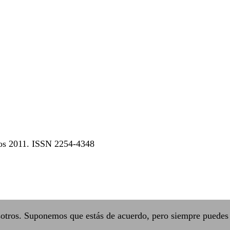
dos 2011. ISSN 2254-4348
sotros. Suponemos que estás de acuerdo, pero siempre puedes 