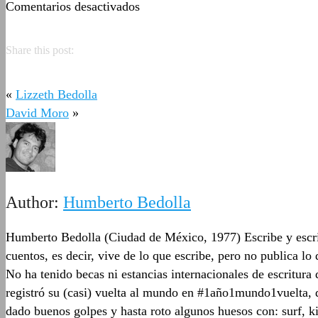
en
Comentarios desactivados
Humberto
Bedolla
Share this post:
«
Lizzeth Bedolla
David Moro
»
Author:
Humberto Bedolla
Humberto Bedolla (Ciudad de México, 1977) Escribe y escrib
cuentos, es decir, vive de lo que escribe, pero no publica l
No ha tenido becas ni estancias internacionales de escritur
registró su (casi) vuelta al mundo en #1año1mundo1vuelta, q
dado buenos golpes y hasta roto algunos huesos con: surf, ki