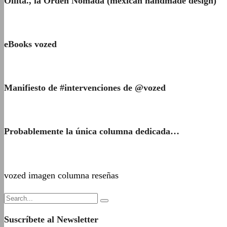
Ollita., la Orden Nómada (mexican handmade design)
eBooks vozed
Manifiesto de #intervenciones de @vozed
Probablemente la única columna dedicada…
vozed imagen columna reseñas
Suscríbete al Newsletter