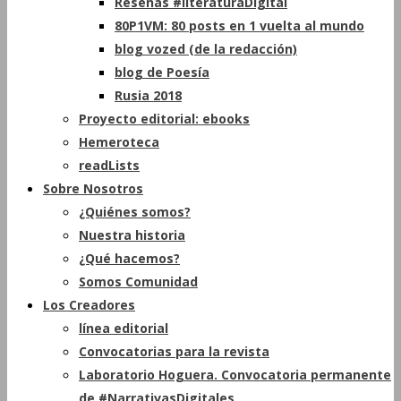
Reseñas #literaturaDigital
80P1VM: 80 posts en 1 vuelta al mundo
blog vozed (de la redacción)
blog de Poesía
Rusia 2018
Proyecto editorial: ebooks
Hemeroteca
readLists
Sobre Nosotros
¿Quiénes somos?
Nuestra historia
¿Qué hacemos?
Somos Comunidad
Los Creadores
línea editorial
Convocatorias para la revista
Laboratorio Hoguera. Convocatoria permanente
de #NarrativasDigitales