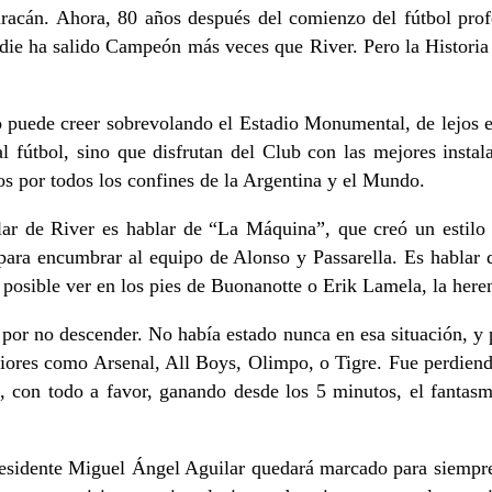
 Ahora, 80 años después del comienzo del fútbol profesio
 nadie ha salido Campeón más veces que River. Pero la Histori
lo puede creer sobrevolando el Estadio Monumental, de lejos e
l fútbol, sino que disfrutan del Club con las mejores instala
s por todos los confines de la Argentina y el Mundo.
ablar de River es hablar de “La Máquina”, que creó un estil
para encumbrar al equipo de Alonso y Passarella. Es hablar d
 posible ver en los pies de Buonanotte o Erik Lamela, la heren
 por no descender. No había estado nunca en esa situación, y
riores como Arsenal, All Boys, Olimpo, o Tigre. Fue perdiendo
 con todo a favor, ganando desde los 5 minutos, el fantasm
residente Miguel Ángel Aguilar quedará marcado para siempre 