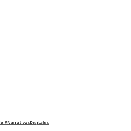
e #NarrativasDigitales