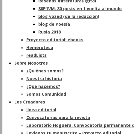
Reseñas #literaturaDigital
80P1VM: 80 posts en 1 vuelta al mundo
blog vozed (de la redacción)
blog de Poesía
Rusia 2018
Proyecto editorial: ebooks
Hemeroteca
readLists
Sobre Nosotros
¿Quiénes somos?
Nuestra historia
¿Qué hacemos?
Somos Comunidad
Los Creadores
línea editorial
Convocatorias para la revista
Laboratorio Hoguera. Convocatoria permanente d
Envíanos tu manuscrito – Proyecto editorial