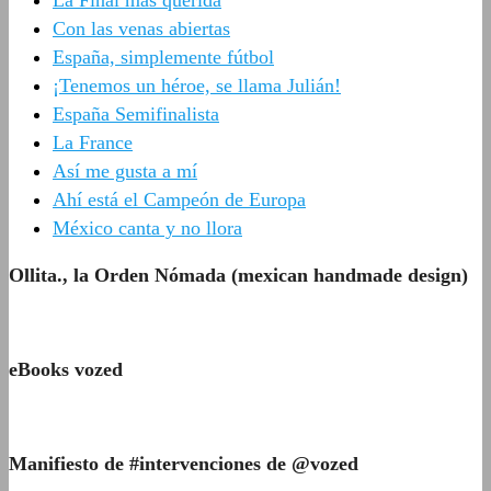
La Final más querida
Con las venas abiertas
España, simplemente fútbol
¡Tenemos un héroe, se llama Julián!
España Semifinalista
La France
Así me gusta a mí
Ahí está el Campeón de Europa
México canta y no llora
Ollita., la Orden Nómada (mexican handmade design)
eBooks vozed
Manifiesto de #intervenciones de @vozed