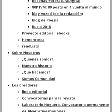
Reseñas #literaturaDigital
80P1VM: 80 posts en 1 vuelta al mundo
blog vozed (de la redacción)
blog de Poesía
Rusia 2018
Proyecto editorial: ebooks
Hemeroteca
readLists
Sobre Nosotros
¿Quiénes somos?
Nuestra historia
¿Qué hacemos?
Somos Comunidad
Los Creadores
línea editorial
Convocatorias para la revista
Laboratorio Hoguera. Convocatoria permanente
de #NarrativasDigitales