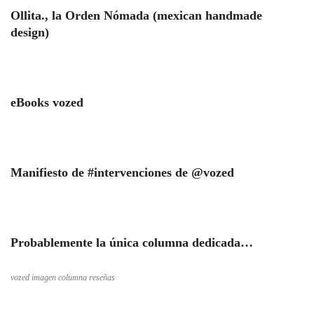
Ollita., la Orden Nómada (mexican handmade
design)
eBooks vozed
Manifiesto de #intervenciones de @vozed
Probablemente la única columna dedicada…
vozed imagen columna reseñas