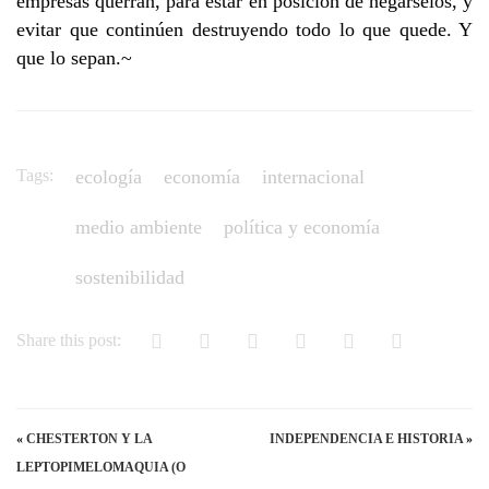
empresas querrán, para estar en posición de negárselos, y
evitar que continúen destruyendo todo lo que quede. Y
que lo sepan.~
Tags:
ecología
economía
internacional
medio ambiente
política y economía
sostenibilidad
Share this post:
«
CHESTERTON Y LA
INDEPENDENCIA E HISTORIA
»
LEPTOPIMELOMAQUIA (O