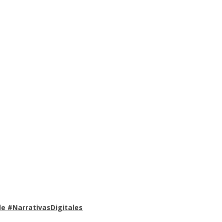
e #NarrativasDigitales