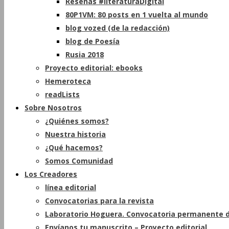
Reseñas #literaturaDigital
80P1VM: 80 posts en 1 vuelta al mundo
blog vozed (de la redacción)
blog de Poesía
Rusia 2018
Proyecto editorial: ebooks
Hemeroteca
readLists
Sobre Nosotros
¿Quiénes somos?
Nuestra historia
¿Qué hacemos?
Somos Comunidad
Los Creadores
línea editorial
Convocatorias para la revista
Laboratorio Hoguera. Convocatoria permanente d
Envíanos tu manuscrito – Proyecto editorial