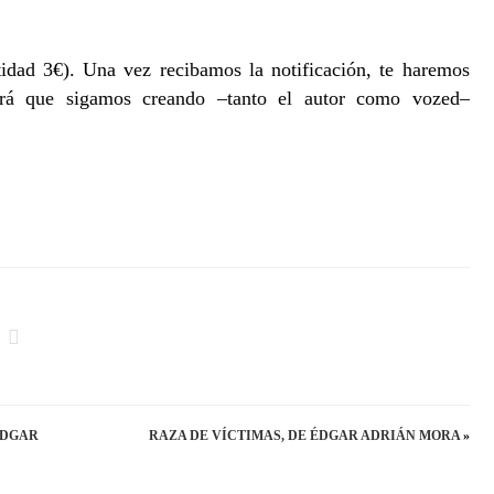
MUNDILLO
EDITORIA.
idad 3€). Una vez recibamos la notificación, te haremos
ANTOLOGÍA
tirá que sigamos creando –tanto el autor como vozed–
DE
CUENTOS,
VARIOS
AUTORES
ÉDGAR
RAZA DE VÍCTIMAS, DE ÉDGAR ADRIÁN MORA
»