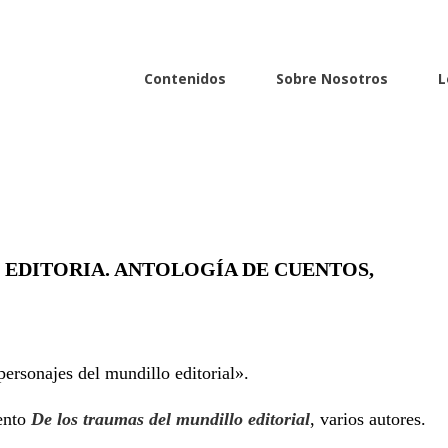
Contenidos
Sobre Nosotros
L
 EDITORIA. ANTOLOGÍA DE CUENTOS,
EN
DE
personajes del mundillo editorial».
LOS
TRAUMAS
ento
De los traumas del mundillo editorial
, varios autores.
DEL