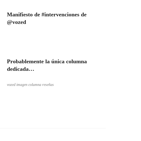
Manifiesto de #intervenciones de
@vozed
Probablemente la única columna
dedicada…
vozed imagen columna reseñas