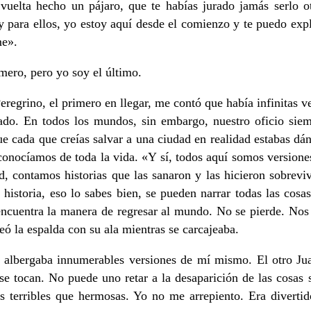
vuelta hecho un pájaro, que te habías jurado jamás serlo ot
 para ellos, yo estoy aquí desde el comienzo y te puedo expl
me».
imero, pero yo soy el último.
Peregrino, el primero en llegar, me contó que había infinitas 
rado. En todos los mundos, sin embargo, nuestro oficio siemp
 cada que creías salvar a una ciudad en realidad estabas dánd
conocíamos de toda la vida. «Y sí, todos aquí somos versione
ontamos historias que las sanaron y las hicieron sobrevivir
 historia, eso lo sabes bien, se pueden narrar todas las co
ncuentra la manera de regresar al mundo. No se pierde. Nos 
ó la espalda con su ala mientras se carcajeaba.
to y albergaba innumerables versiones de mí mismo. El otro 
se tocan. No puede uno retar a la desaparición de las cosas 
 terribles que hermosas. Yo no me arrepiento. Era divertido