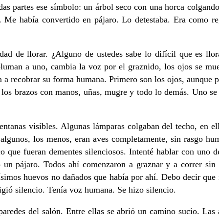
das partes ese símbolo: un árbol seco con una horca colgando
. Me había convertido en pájaro. Lo detestaba. Era como re
d de llorar. ¿Alguno de ustedes sabe lo difícil que es llo
uman a uno, cambia la voz por el graznido, los ojos se mue
 a recobrar su forma humana. Primero son los ojos, aunque par
n los brazos con manos, uñas, mugre y todo lo demás. Uno se j
ventanas visibles. Algunas lámparas colgaban del techo, en el
algunos, los menos, eran aves completamente, sin rasgo hum
zco que fueran dementes silenciosos. Intenté hablar con uno 
un pájaro. Todos ahí comenzaron a graznar y a correr sin t
uísimos huevos no dañados que había por ahí. Debo decir que
gió silencio. Tenía voz humana. Se hizo silencio.
aredes del salón. Entre ellas se abrió un camino sucio. Las 