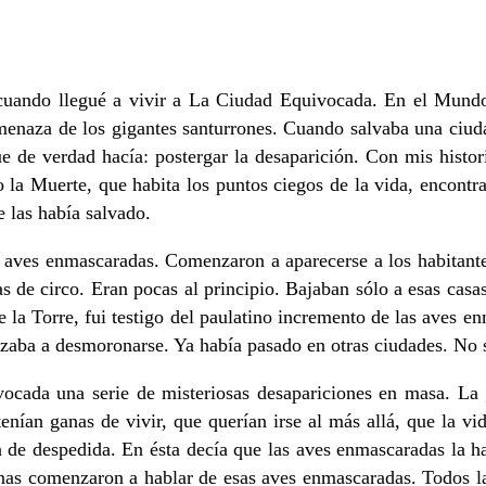
uando llegué a vivir a La Ciudad Equivocada. En el Mundo 
 amenaza de los gigantes santurrones. Cuando salvaba una ciu
e de verdad hacía: postergar la desaparición. Con mis histor
 la Muerte, que habita los puntos ciegos de la vida, encontr
e las había salvado.
aves enmascaradas. Comenzaron a aparecerse a los habitantes
tas de circo. Eran pocas al principio. Bajaban sólo a esas cas
 la Torre, fui testigo del paulatino incremento de las aves e
zaba a desmoronarse. Ya había pasado en otras ciudades. No s
ada una serie de misteriosas desapariciones en masa. La g
enían ganas de vivir, que querían irse al más allá, que la v
a de despedida. En ésta decía que las aves enmascaradas la h
onas comenzaron a hablar de esas aves enmascaradas. Todos las