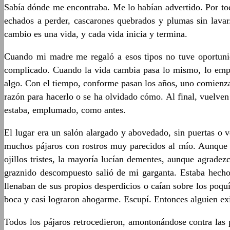
Sabía dónde me encontraba. Me lo habían advertido. Por to
echados a perder, cascarones quebrados y plumas sin lavar
cambio es una vida, y cada vida inicia y termina.
Cuando mi madre me regaló a esos tipos no tuve oportunida
complicado. Cuando la vida cambia pasa lo mismo, lo empl
algo. Con el tiempo, conforme pasan los años, uno comienza
razón para hacerlo o se ha olvidado cómo. Al final, vuelve
estaba, emplumado, como antes.
El lugar era un salón alargado y abovedado, sin puertas o 
muchos pájaros con rostros muy parecidos al mío. Aunque 
ojillos tristes, la mayoría lucían dementes, aunque agrade
graznido descompuesto salió de mi garganta. Estaba hecho 
llenaban de sus propios desperdicios o caían sobre los poq
boca y casi lograron ahogarme. Escupí. Entonces alguien exi
Todos los pájaros retrocedieron, amontonándose contra las p