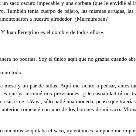
r: un saco oscuro impecable y una corbata (que le envidié al i
yo. También tenía cuerpo de pájaro, las mismas arrugas, las
e amontonaron a nuestro alrededor. ¿Murmuraban?
Y Juan Peregrino es el nombre de todos ellos».
anera no podrías. Soy el único aquí que no grazna cuando abr
ro no todo.
a mesa y un par de sillas. Aquí me siento a pensar, antes ta
 es que ya terminé mis provisiones. ¿De casualidad tú no tr
a resistirme. «Vaya, sólo hallé una moneda, pensé que traería
 anterior comencé con uno de los botones de mi saco. Mira»
rino mientras se quitaba el saco, «y entonces tampoco me impo