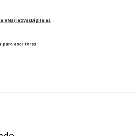
e #NarrativasDigitales
s para escritores
undo