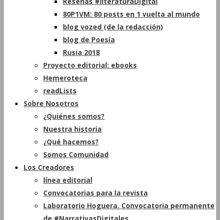
Reseñas #literaturaDigital
80P1VM: 80 posts en 1 vuelta al mundo
blog vozed (de la redacción)
blog de Poesía
Rusia 2018
Proyecto editorial: ebooks
Hemeroteca
readLists
Sobre Nosotros
¿Quiénes somos?
Nuestra historia
¿Qué hacemos?
Somos Comunidad
Los Creadores
línea editorial
Convocatorias para la revista
Laboratorio Hoguera. Convocatoria permanente
de #NarrativasDigitales