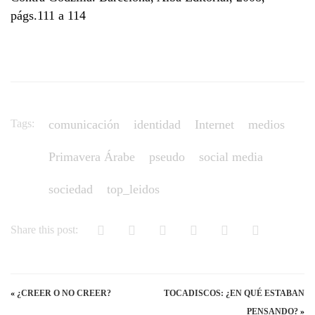
págs.111 a 114
Tags:
comunicación
identidad
Internet
medios
Primavera Árabe
pseudo
social media
sociedad
top_leidos
Share this post:
«
¿CREER O NO CREER?
TOCADISCOS: ¿EN QUÉ ESTABAN
PENSANDO?
»