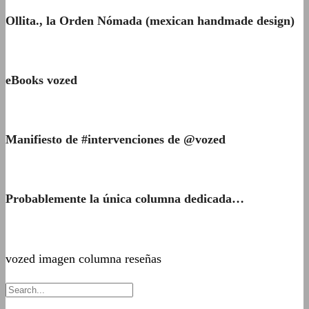
Ollita., la Orden Nómada (mexican handmade design)
eBooks vozed
Manifiesto de #intervenciones de @vozed
Probablemente la única columna dedicada…
vozed imagen columna reseñas