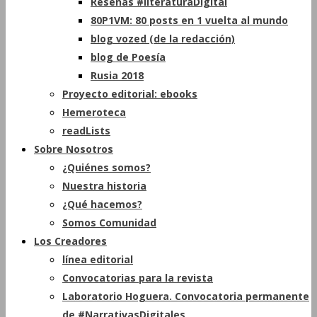
Reseñas #literaturaDigital
80P1VM: 80 posts en 1 vuelta al mundo
blog vozed (de la redacción)
blog de Poesía
Rusia 2018
Proyecto editorial: ebooks
Hemeroteca
readLists
Sobre Nosotros
¿Quiénes somos?
Nuestra historia
¿Qué hacemos?
Somos Comunidad
Los Creadores
línea editorial
Convocatorias para la revista
Laboratorio Hoguera. Convocatoria permanente
de #NarrativasDigitales