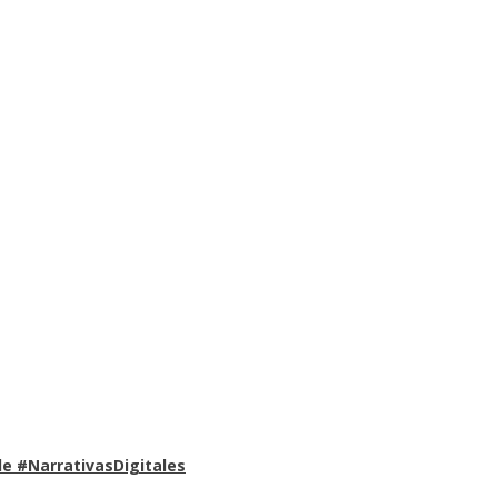
e #NarrativasDigitales