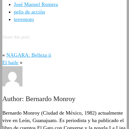
José Manuel Romera
pelis de acción
terremoto
Share this post:
«
NAGARA: Belleza ii
El baile
»
Author:
Bernardo Monroy
Bernardo Monroy (Ciudad de México, 1982) actualmente
vive en León, Guanajuato. Es periodista y ha publicado el
libro de cuentos El Gato con Converse y la novela La Liga