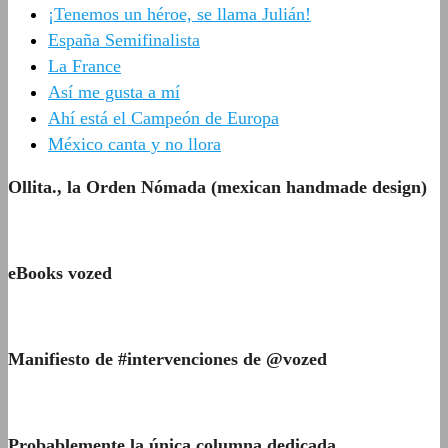
¡Tenemos un héroe, se llama Julián!
España Semifinalista
La France
Así me gusta a mí
Ahí está el Campeón de Europa
México canta y no llora
Ollita., la Orden Nómada (mexican handmade design)
eBooks vozed
Manifiesto de #intervenciones de @vozed
Probablemente la única columna dedicada…