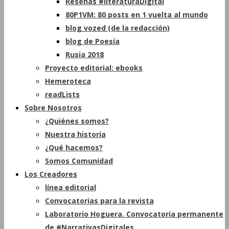
Reseñas #literaturaDigital
80P1VM: 80 posts en 1 vuelta al mundo
blog vozed (de la redacción)
blog de Poesía
Rusia 2018
Proyecto editorial: ebooks
Hemeroteca
readLists
Sobre Nosotros
¿Quiénes somos?
Nuestra historia
¿Qué hacemos?
Somos Comunidad
Los Creadores
línea editorial
Convocatorias para la revista
Laboratorio Hoguera. Convocatoria permanente
de #NarrativasDigitales