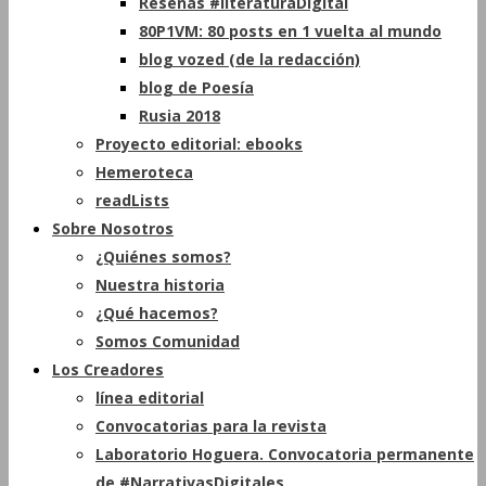
Reseñas #literaturaDigital
80P1VM: 80 posts en 1 vuelta al mundo
blog vozed (de la redacción)
blog de Poesía
Rusia 2018
Proyecto editorial: ebooks
Hemeroteca
readLists
Sobre Nosotros
¿Quiénes somos?
Nuestra historia
¿Qué hacemos?
Somos Comunidad
Los Creadores
línea editorial
Convocatorias para la revista
Laboratorio Hoguera. Convocatoria permanente
de #NarrativasDigitales