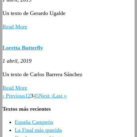
Un texto de Gerardo Ugalde
Read More
Loretta Butterfly
1 abril, 2019
Un texto de Carlos Barrera Sánchez
Read More
‹ Previous
1
2
3
4
5
Next ›
Last »
Textos más recientes
España Campeón
La Final más querida