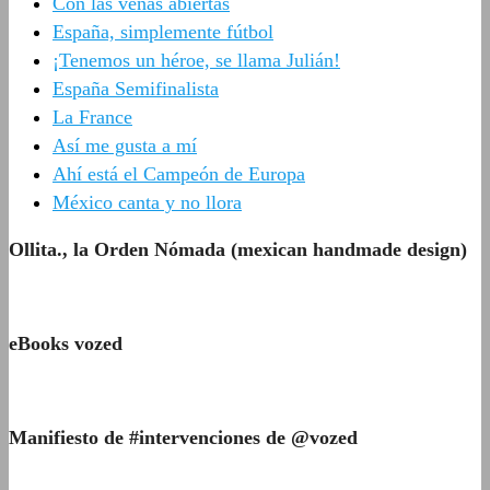
Con las venas abiertas
España, simplemente fútbol
¡Tenemos un héroe, se llama Julián!
España Semifinalista
La France
Así me gusta a mí
Ahí está el Campeón de Europa
México canta y no llora
Ollita., la Orden Nómada (mexican handmade design)
eBooks vozed
Manifiesto de #intervenciones de @vozed