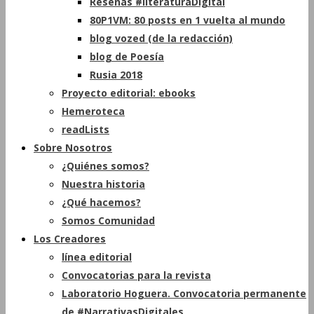
Reseñas #literaturaDigital
80P1VM: 80 posts en 1 vuelta al mundo
blog vozed (de la redacción)
blog de Poesía
Rusia 2018
Proyecto editorial: ebooks
Hemeroteca
readLists
Sobre Nosotros
¿Quiénes somos?
Nuestra historia
¿Qué hacemos?
Somos Comunidad
Los Creadores
línea editorial
Convocatorias para la revista
Laboratorio Hoguera. Convocatoria permanente
de #NarrativasDigitales