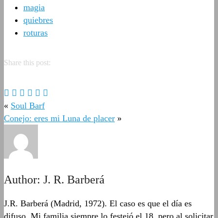
magia
quiebres
roturas
Share this post:
«
Soul Barf
Conejo: eres mi Luna de placer
»
Author:
J. R. Barberá
J.R. Barberá (Madrid, 1972). El caso es que el día es
difuso. Mi familia siempre lo festejó el 18, pero al solicitar