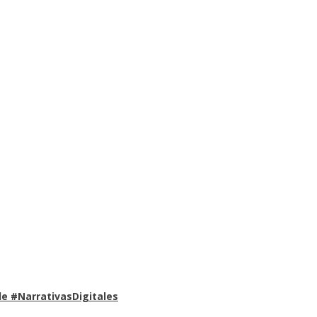
e #NarrativasDigitales