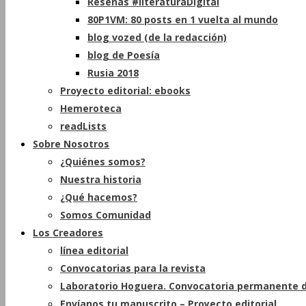
Reseñas #literaturaDigital
80P1VM: 80 posts en 1 vuelta al mundo
blog vozed (de la redacción)
blog de Poesía
Rusia 2018
Proyecto editorial: ebooks
Hemeroteca
readLists
Sobre Nosotros
¿Quiénes somos?
Nuestra historia
¿Qué hacemos?
Somos Comunidad
Los Creadores
línea editorial
Convocatorias para la revista
Laboratorio Hoguera. Convocatoria permanente d
Envíanos tu manuscrito – Proyecto editorial