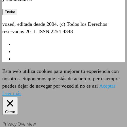
vozed, editada desde 2004. (c) Todos los Derechos
reservados 2011. ISSN 2254-4348
Esta web utiliza cookies para mejorar tu experiencia con
nosotros. Suponemos que estás de acuerdo, pero siempre
puedes dejar de navegar por vozed si no es así
Aceptar
Leer más
Cerrar
Privacy Overview