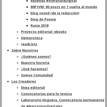
Reseñas #literaturaDigital
80P1VM: 80 posts en 1 vuelta al mundo
blog vozed (de la redacción)
blog de Poesía
Rusia 2018
Proyecto editorial: ebooks
Hemeroteca
readLists
Sobre Nosotros
¿Quiénes somos?
Nuestra historia
¿Qué hacemos?
Somos Comunidad
Los Creadores
línea editorial
Convocatorias para la revista
Laboratorio Hoguera. Convocatoria permanente
de #NarrativasDigitales