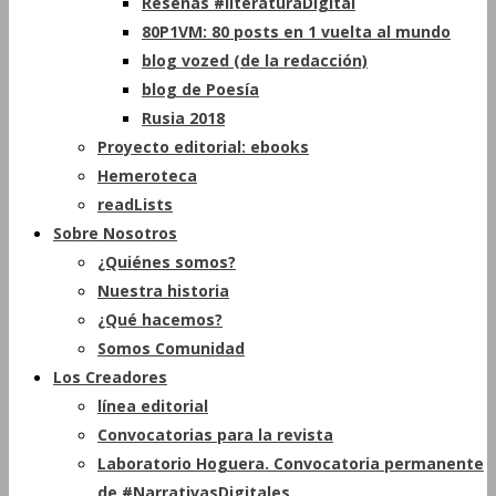
Reseñas #literaturaDigital
80P1VM: 80 posts en 1 vuelta al mundo
blog vozed (de la redacción)
blog de Poesía
Rusia 2018
Proyecto editorial: ebooks
Hemeroteca
readLists
Sobre Nosotros
¿Quiénes somos?
Nuestra historia
¿Qué hacemos?
Somos Comunidad
Los Creadores
línea editorial
Convocatorias para la revista
Laboratorio Hoguera. Convocatoria permanente
de #NarrativasDigitales