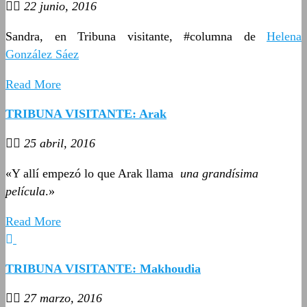
22 junio, 2016
Sandra, en Tribuna visitante, #columna de
Helena
González Sáez
Read More
TRIBUNA VISITANTE: Arak
25 abril, 2016
«Y allí empezó lo que Arak llama
una grandísima
película
.»
Read More
TRIBUNA VISITANTE: Makhoudia
27 marzo, 2016