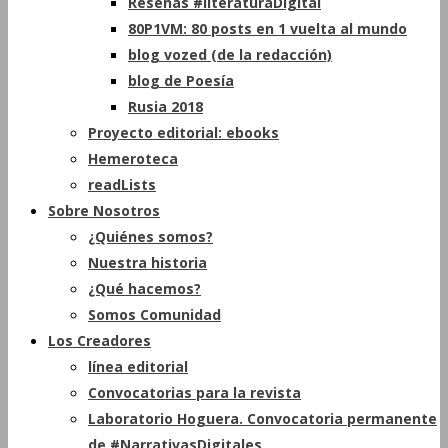
Reseñas #literaturaDigital
80P1VM: 80 posts en 1 vuelta al mundo
blog vozed (de la redacción)
blog de Poesía
Rusia 2018
Proyecto editorial: ebooks
Hemeroteca
readLists
Sobre Nosotros
¿Quiénes somos?
Nuestra historia
¿Qué hacemos?
Somos Comunidad
Los Creadores
línea editorial
Convocatorias para la revista
Laboratorio Hoguera. Convocatoria permanente
de #NarrativasDigitales