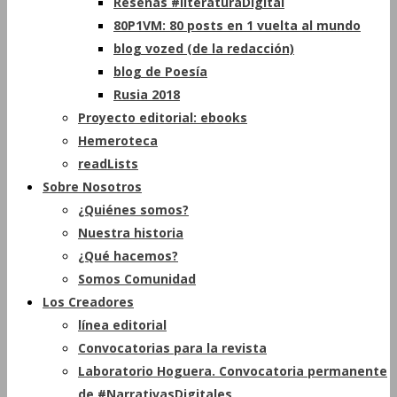
Reseñas #literaturaDigital
80P1VM: 80 posts en 1 vuelta al mundo
blog vozed (de la redacción)
blog de Poesía
Rusia 2018
Proyecto editorial: ebooks
Hemeroteca
readLists
Sobre Nosotros
¿Quiénes somos?
Nuestra historia
¿Qué hacemos?
Somos Comunidad
Los Creadores
línea editorial
Convocatorias para la revista
Laboratorio Hoguera. Convocatoria permanente
de #NarrativasDigitales