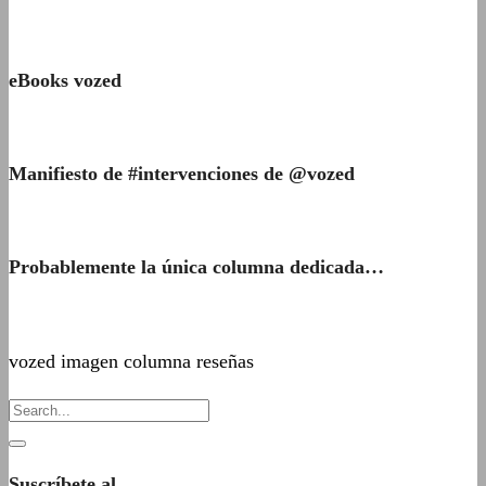
eBooks vozed
Manifiesto de #intervenciones de @vozed
Probablemente la única columna dedicada…
vozed imagen columna reseñas
Suscríbete al