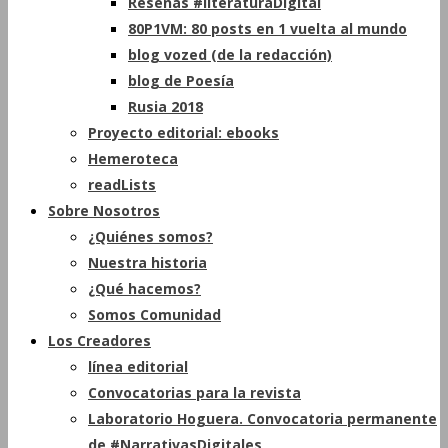
Reseñas #literaturaDigital
80P1VM: 80 posts en 1 vuelta al mundo
blog vozed (de la redacción)
blog de Poesía
Rusia 2018
Proyecto editorial: ebooks
Hemeroteca
readLists
Sobre Nosotros
¿Quiénes somos?
Nuestra historia
¿Qué hacemos?
Somos Comunidad
Los Creadores
línea editorial
Convocatorias para la revista
Laboratorio Hoguera. Convocatoria permanente
de #NarrativasDigitales