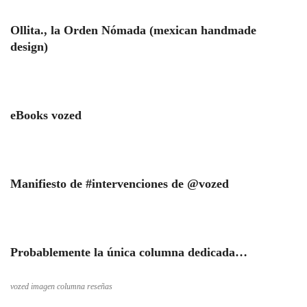
Ollita., la Orden Nómada (mexican handmade
design)
eBooks vozed
Manifiesto de #intervenciones de @vozed
Probablemente la única columna dedicada…
vozed imagen columna reseñas