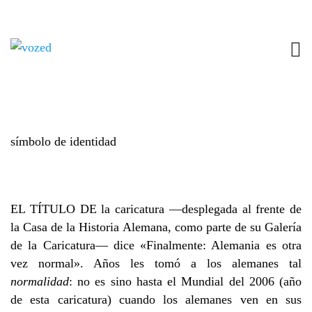
MAS SI ONDEARE UN EXTRAÑO COBIJO
1 AGOSTO, 2012
ARTÍCULO
,
ED_35
NO COMMENTS
Un reportaje de Mael Aglaia, donde cuenta cómo el
fútbol facilita la adopción de la bandera como un
símbolo de identidad
EL TÍTULO DE la caricatura —desplegada al frente de
la Casa de la Historia Alemana, como parte de su Galería
de la Caricatura— dice «Finalmente: Alemania es otra
vez normal». Años les tomó a los alemanes tal
normalidad
: no es sino hasta el Mundial del 2006 (año
de esta caricatura) cuando los alemanes ven en sus