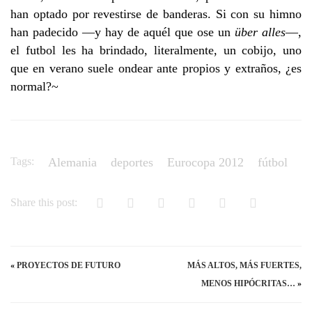
han optado por revestirse de banderas. Si con su himno
han padecido —y hay de aquél que ose un
über alles
—,
el futbol les ha brindado, literalmente, un cobijo, uno
que en verano suele ondear ante propios y extraños, ¿es
normal?~
Tags:
Alemania
deportes
Eurocopa 2012
fútbol
Share this post:
«
PROYECTOS DE FUTURO
MÁS ALTOS, MÁS FUERTES,
MENOS HIPÓCRITAS…
»