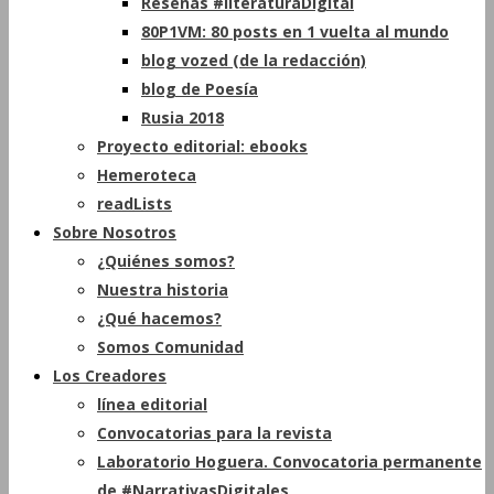
Reseñas #literaturaDigital
80P1VM: 80 posts en 1 vuelta al mundo
blog vozed (de la redacción)
blog de Poesía
Rusia 2018
Proyecto editorial: ebooks
Hemeroteca
readLists
Sobre Nosotros
¿Quiénes somos?
Nuestra historia
¿Qué hacemos?
Somos Comunidad
Los Creadores
línea editorial
Convocatorias para la revista
Laboratorio Hoguera. Convocatoria permanente
de #NarrativasDigitales