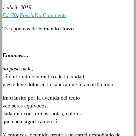
1 abril, 2019
Ed_70
,
Poesía
No Comments
Tres poemas de Fernando Corzo
Entonces…
no pasa
nada,
sólo el ruido cibernético de la ciudad
y este leve dolor en la cabeza que lo amarilla todo.
En tránsito por la avenida del tedio
veo seres equívocos,
cada uno con formas, notas, colores
que nada significan en sí.
Y entonces, detenido frente a un cartel despoblado de