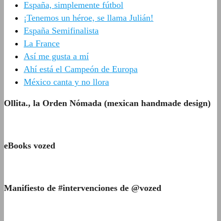
España, simplemente fútbol
¡Tenemos un héroe, se llama Julián!
España Semifinalista
La France
Así me gusta a mí
Ahí está el Campeón de Europa
México canta y no llora
Ollita., la Orden Nómada (mexican handmade design)
eBooks vozed
Manifiesto de #intervenciones de @vozed