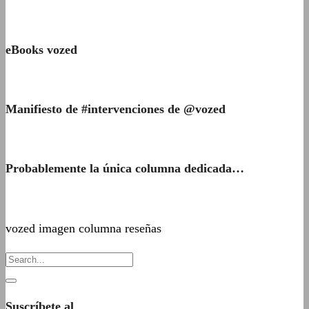
eBooks vozed
Manifiesto de #intervenciones de @vozed
Probablemente la única columna dedicada…
vozed imagen columna reseñas
Suscríbete al