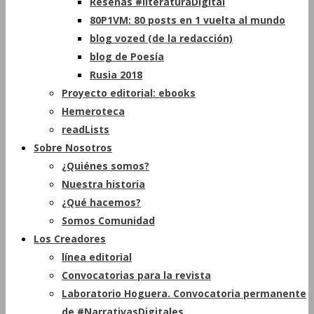
Reseñas #literaturaDigital
80P1VM: 80 posts en 1 vuelta al mundo
blog vozed (de la redacción)
blog de Poesía
Rusia 2018
Proyecto editorial: ebooks
Hemeroteca
readLists
Sobre Nosotros
¿Quiénes somos?
Nuestra historia
¿Qué hacemos?
Somos Comunidad
Los Creadores
línea editorial
Convocatorias para la revista
Laboratorio Hoguera. Convocatoria permanente
de #NarrativasDigitales