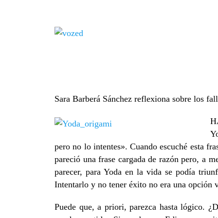
YODA SE EQUIVOCA
1 OCTUBRE, 2013
ED_42
,
OPINIÓN
2 COMMENT
«Hay una escena en la Guerra de las Galaxia
no lo hagas, pero no lo intentes”. Cuando esc
Sara Barberá Sánchez reflexiona sobre los fall
H
Yo
pero no lo intentes». Cuando escuché esta fra
pareció una frase cargada de razón pero, a m
parecer, para Yoda en la vida se podía triun
Intentarlo y no tener éxito no era una opción
Puede que, a priori, parezca hasta lógico. ¿D