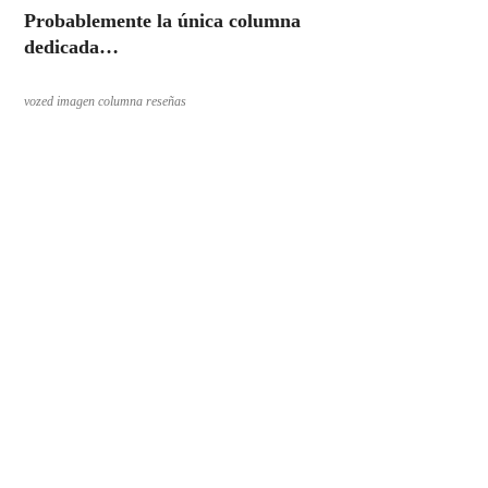
Probablemente la única columna
dedicada…
vozed imagen columna reseñas