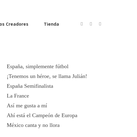
Textos más recientes
os Creadores
Tienda
España Campeón
La Final más querida
Con las venas abiertas
España, simplemente fútbol
¡Tenemos un héroe, se llama Julián!
España Semifinalista
La France
Así me gusta a mí
Ahí está el Campeón de Europa
México canta y no llora