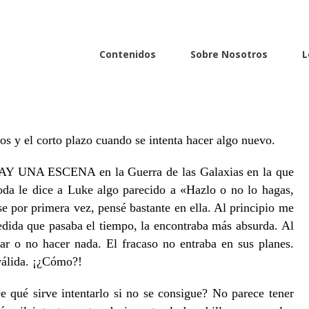
Contenidos
Sobre Nosotros
L
S
s en la que Yoda le dice a Luke algo parecido a “Hazlo o
uché esta frase por primera vez, pensé bastante en ella.»
os y el corto plazo cuando se intenta hacer algo nuevo.
AY UNA ESCENA en la Guerra de las Galaxias en la que
da le dice a Luke algo parecido a «Hazlo o no lo hagas,
se por primera vez, pensé bastante en ella. Al principio me
edida que pasaba el tiempo, la encontraba más absurda. Al
far o no hacer nada. El fracaso no entraba en sus planes.
 válida. ¡¿Cómo?!
e qué sirve intentarlo si no se consigue? No parece tener