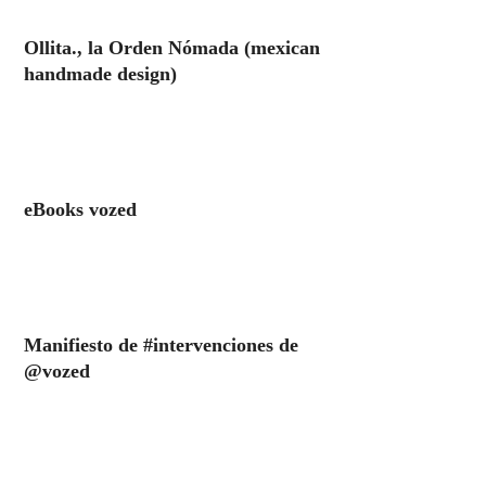
Ollita., la Orden Nómada (mexican
handmade design)
eBooks vozed
Manifiesto de #intervenciones de
@vozed