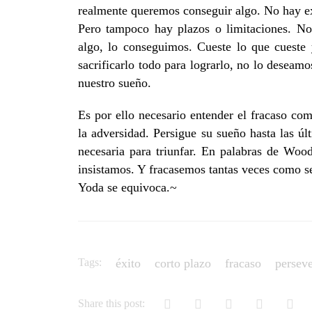
realmente queremos conseguir algo. No hay ex
Pero tampoco hay plazos o limitaciones. N
algo, lo conseguimos. Cueste lo que cueste
sacrificarlo todo para lograrlo, no lo deseam
nuestro sueño.
Es por ello necesario entender el fracaso com
la adversidad. Persigue su sueño hasta las úl
necesaria para triunfar. En palabras de Wood
insistamos. Y fracasemos tantas veces como s
Yoda se equivoca.~
Tags:
éxito
corto plazo
fracaso
persev
Share this post: