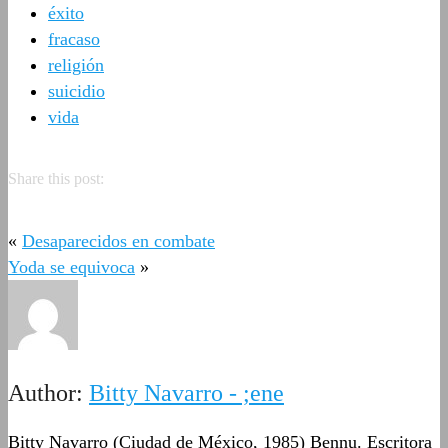
éxito
fracaso
religión
suicidio
vida
Share this post:
«
Desaparecidos en combate
Yoda se equivoca
»
Author:
Bitty Navarro - ;ene
Bitty Navarro (Ciudad de México, 1985) Bennu. Escritora