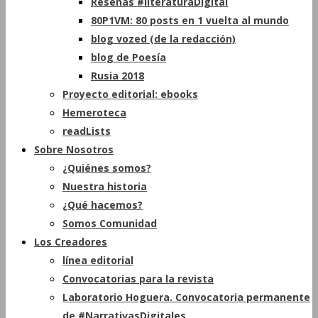
Reseñas #literaturaDigital
80P1VM: 80 posts en 1 vuelta al mundo
blog vozed (de la redacción)
blog de Poesía
Rusia 2018
Proyecto editorial: ebooks
Hemeroteca
readLists
Sobre Nosotros
¿Quiénes somos?
Nuestra historia
¿Qué hacemos?
Somos Comunidad
Los Creadores
línea editorial
Convocatorias para la revista
Laboratorio Hoguera. Convocatoria permanente
de #NarrativasDigitales