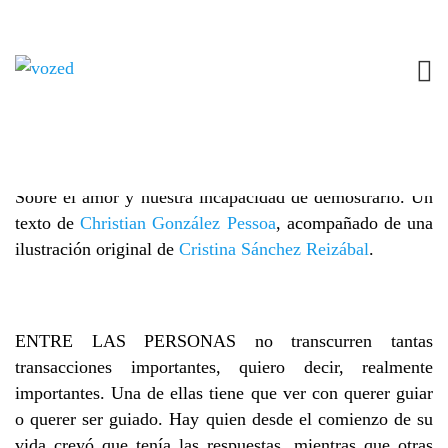
EL AMOR QUE SE QUEDÓ EN LOS
CONTENEDORES AMARILLOS
1 JUNIO, 2013
ED_40
,
OPINIÓN
NO COMMENTS
Sobre el amor y nuestra incapacidad de demostrarlo. Un
texto de
Christian González Pessoa
, acompañado de una
ilustración original de
Cristina Sánchez Reizábal
.
ENTRE LAS PERSONAS no transcurren tantas
transacciones importantes, quiero decir, realmente
importantes. Una de ellas tiene que ver con querer guiar
o querer ser guiado. Hay quien desde el comienzo de su
vida creyó que tenía las respuestas, mientras que otras