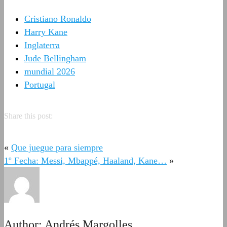
Cristiano Ronaldo
Harry Kane
Inglaterra
Jude Bellingham
mundial 2026
Portugal
Share this post:
«
Que juegue para siempre
1º Fecha: Messi, Mbappé, Haaland, Kane…
»
Author:
Andrés Margolles