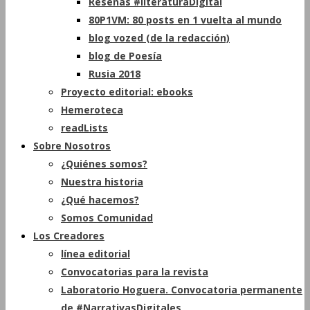
Reseñas #literaturaDigital
80P1VM: 80 posts en 1 vuelta al mundo
blog vozed (de la redacción)
blog de Poesía
Rusia 2018
Proyecto editorial: ebooks
Hemeroteca
readLists
Sobre Nosotros
¿Quiénes somos?
Nuestra historia
¿Qué hacemos?
Somos Comunidad
Los Creadores
línea editorial
Convocatorias para la revista
Laboratorio Hoguera. Convocatoria permanente
de #NarrativasDigitales