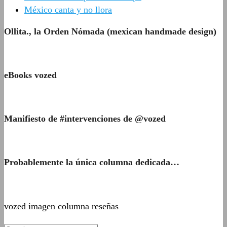
México canta y no llora
Ollita., la Orden Nómada (mexican handmade design)
eBooks vozed
Manifiesto de #intervenciones de @vozed
Probablemente la única columna dedicada…
vozed imagen columna reseñas