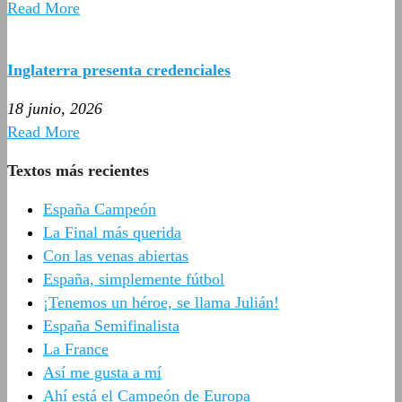
Read More
Inglaterra presenta credenciales
18 junio, 2026
Read More
Textos más recientes
España Campeón
La Final más querida
Con las venas abiertas
España, simplemente fútbol
¡Tenemos un héroe, se llama Julián!
España Semifinalista
La France
Así me gusta a mí
Ahí está el Campeón de Europa