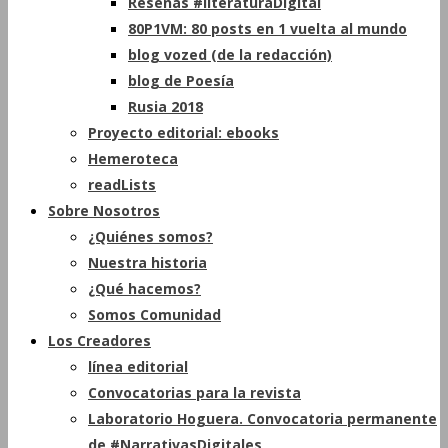
Reseñas #literaturaDigital
80P1VM: 80 posts en 1 vuelta al mundo
blog vozed (de la redacción)
blog de Poesía
Rusia 2018
Proyecto editorial: ebooks
Hemeroteca
readLists
Sobre Nosotros
¿Quiénes somos?
Nuestra historia
¿Qué hacemos?
Somos Comunidad
Los Creadores
línea editorial
Convocatorias para la revista
Laboratorio Hoguera. Convocatoria permanente
de #NarrativasDigitales