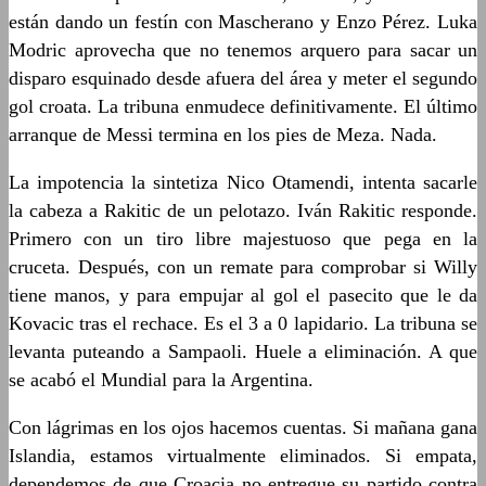
están dando un festín con Mascherano y Enzo Pérez. Luka
Modric aprovecha que no tenemos arquero para sacar un
disparo esquinado desde afuera del área y meter el segundo
gol croata. La tribuna enmudece definitivamente. El último
arranque de Messi termina en los pies de Meza. Nada.
La impotencia la sintetiza Nico Otamendi, intenta sacarle
la cabeza a Rakitic de un pelotazo. Iván Rakitic responde.
Primero con un tiro libre majestuoso que pega en la
cruceta. Después, con un remate para comprobar si Willy
tiene manos, y para empujar al gol el pasecito que le da
Kovacic tras el rechace. Es el 3 a 0 lapidario. La tribuna se
levanta puteando a Sampaoli. Huele a eliminación. A que
se acabó el Mundial para la Argentina.
Con lágrimas en los ojos hacemos cuentas. Si mañana gana
Islandia, estamos virtualmente eliminados. Si empata,
dependemos de que Croacia no entregue su partido contra