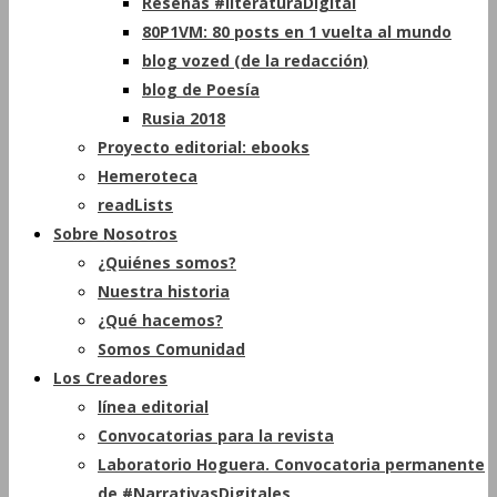
Reseñas #literaturaDigital
80P1VM: 80 posts en 1 vuelta al mundo
blog vozed (de la redacción)
blog de Poesía
Rusia 2018
Proyecto editorial: ebooks
Hemeroteca
readLists
Sobre Nosotros
¿Quiénes somos?
Nuestra historia
¿Qué hacemos?
Somos Comunidad
Los Creadores
línea editorial
Convocatorias para la revista
Laboratorio Hoguera. Convocatoria permanente
de #NarrativasDigitales