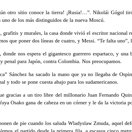
gún otro sitio conoce la tierra! ¡Rusia!…”. Nikolái Gógol ti
a uno de los más distinguidos de la nueva Moscú.
 grafitis y murales, la casa donde vivió el escritor nacional
mos que poner dos líneas de cuatro, y Messi. “Te falta uno”, l
k, donde nos espera el gigantesco guerrero espartaco, y una
hay penal para Japón, contra Colombia. Nos preocupamos.
a” Sánchez ha sacado la mano que ya no llegaba de Ospina, 
al y todo se pone cuesta abajo para los sudamericanos.
gracias a un tiro libre del millonario Juan Fernando Quinte
uya Osako gana de cabeza en un córner y le da la victoria po
e ponen de pie cuando los saluda Wladyslaw Zmuda, aquel def
Vemos el partido desde la primera fila, a escasos cinco me