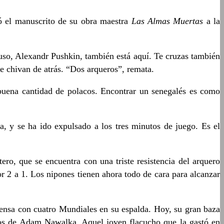
ró el manuscrito de su obra maestra
Las Almas Muertas
a la
 ruso, Alexandr Pushkin, también está aquí. Te cruzas también
e chivan de atrás. “Dos arqueros”, remata.
 buena cantidad de polacos. Encontrar un senegalés es como
y se ha ido expulsado a los tres minutos de juego. Es el
ro, que se encuentra con una triste resistencia del arquero
r 2 a 1. Los nipones tienen ahora todo de cara para alcanzar
ensa con cuatro Mundiales en su espalda. Hoy, su gran baza
tros de Adam Nawalka. Aquel joven flacucho que la gastó en