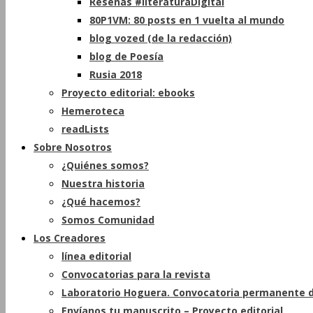
Reseñas #literaturaDigital
80P1VM: 80 posts en 1 vuelta al mundo
blog vozed (de la redacción)
blog de Poesía
Rusia 2018
Proyecto editorial: ebooks
Hemeroteca
readLists
Sobre Nosotros
¿Quiénes somos?
Nuestra historia
¿Qué hacemos?
Somos Comunidad
Los Creadores
línea editorial
Convocatorias para la revista
Laboratorio Hoguera. Convocatoria permanente d
Envíanos tu manuscrito – Proyecto editorial