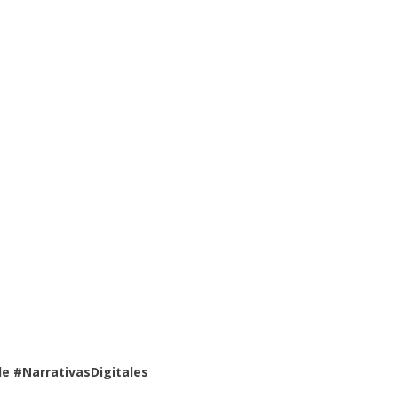
e #NarrativasDigitales