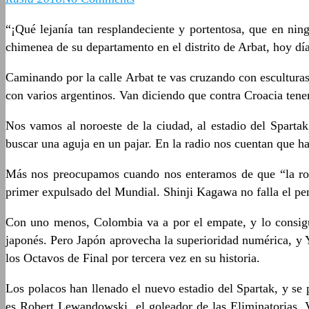
“¡Qué lejanía tan resplandeciente y portentosa, que en nin
chimenea de su departamento en el distrito de Arbat, hoy dí
Caminando por la calle Arbat te vas cruzando con esculturas,
con varios argentinos. Van diciendo que contra Croacia tene
Nos vamos al noroeste de la ciudad, al estadio del Sparta
buscar una aguja en un pajar. En la radio nos cuentan que 
Más nos preocupamos cuando nos enteramos de que “la roc
primer expulsado del Mundial. Shinji Kagawa no falla el pen
Con uno menos, Colombia va a por el empate, y lo consigue 
japonés. Pero Japón aprovecha la superioridad numérica, y Y
los Octavos de Final por tercera vez en su historia.
Los polacos han llenado el nuevo estadio del Spartak, y s
es Robert Lewandowski, el goleador de las Eliminatorias. 