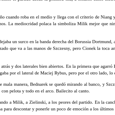
o cuando roba en el medio y llega con el criterio de Niang y 
canos. La mediocridad polaca la simboliza Milik mejor que nin
dejaba un surco en la banda derecha del Borussia Dortmund, ah
uzado que va a las manos de Szczesny, pero Cionek la toca a
trás y dos laterales bien abiertos. En la primera que agarró 
ba por el lateral de Maciej Rybus, pero por el otro lado, lo 
 mala manera, Bednarek se quedó mirando al banco, y Szczesny
con pelota y todo en el arco. Bailecito al canto.
tando a Milik, a Zielinski, a los peores del partido. En la ca
sa para descontar y ponerle un poco de emoción a los últimos