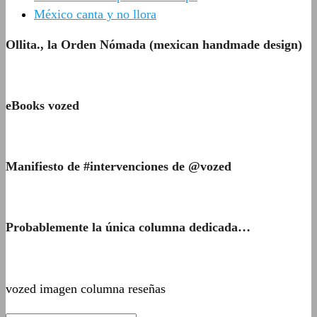
México canta y no llora
Ollita., la Orden Nómada (mexican handmade design)
eBooks vozed
Manifiesto de #intervenciones de @vozed
Probablemente la única columna dedicada…
vozed imagen columna reseñas