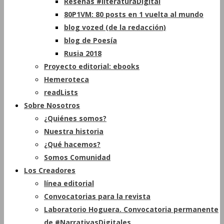
Reseñas #literaturaDigital
80P1VM: 80 posts en 1 vuelta al mundo
blog vozed (de la redacción)
blog de Poesía
Rusia 2018
Proyecto editorial: ebooks
Hemeroteca
readLists
Sobre Nosotros
¿Quiénes somos?
Nuestra historia
¿Qué hacemos?
Somos Comunidad
Los Creadores
línea editorial
Convocatorias para la revista
Laboratorio Hoguera. Convocatoria permanente
de #NarrativasDigitales