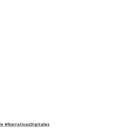
e #NarrativasDigitales