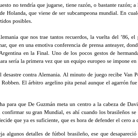
uesto no tendría que jugarse, tiene razón, o bastante razón; a
l y de Holanda, que viene de ser subcampeona mundial. En cual
tidos posibles.
emania que nos trae tantos recuerdos, la vuelta del ’86, el
, que en una emotiva conferencia de prensa anteayer, donde s
rgentina en la Final. Uno de los pocos gestos de hermandad
ara sería la primera vez que un equipo europeo se impone en 
l desastre contra Alemania. Al minuto de juego recibe Van P
 Robben. El árbitro argelino pita penal aunque el agarrón fue
ha para que De Guzmán meta un centro a la cabeza de David 
a confirmar su gran Mundial, es ahí cuando los brasileños se 
decide que ya es suficiente, que es hora de defender el cero a 
eja algunos detalles de fútbol brasileño, ese que desapareci