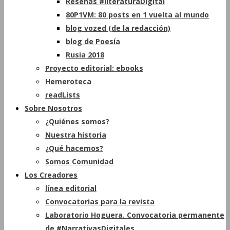
Reseñas #literaturaDigital
80P1VM: 80 posts en 1 vuelta al mundo
blog vozed (de la redacción)
blog de Poesía
Rusia 2018
Proyecto editorial: ebooks
Hemeroteca
readLists
Sobre Nosotros
¿Quiénes somos?
Nuestra historia
¿Qué hacemos?
Somos Comunidad
Los Creadores
línea editorial
Convocatorias para la revista
Laboratorio Hoguera. Convocatoria permanente
de #NarrativasDigitales