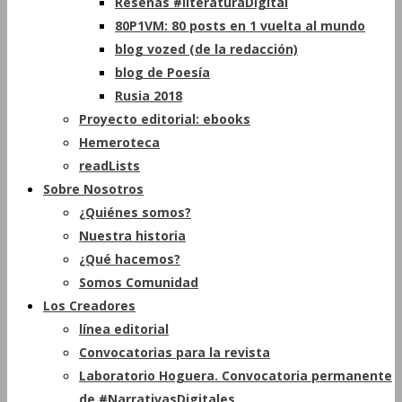
Reseñas #literaturaDigital
80P1VM: 80 posts en 1 vuelta al mundo
blog vozed (de la redacción)
blog de Poesía
Rusia 2018
Proyecto editorial: ebooks
Hemeroteca
readLists
Sobre Nosotros
¿Quiénes somos?
Nuestra historia
¿Qué hacemos?
Somos Comunidad
Los Creadores
línea editorial
Convocatorias para la revista
Laboratorio Hoguera. Convocatoria permanente
de #NarrativasDigitales