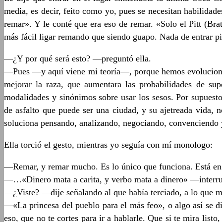
media, es decir, feito como yo, pues se necesitan habilidad
remar». Y le conté que era eso de remar. «Solo el Pitt (Br
más fácil ligar remando que siendo guapo. Nada de entrar pi
—¿Y por qué será esto? —preguntó ella.
—Pues —y aquí viene mi teoría—, porque hemos evolucionado.
mejorar la raza, que aumentara las probabilidades de supe
modalidades y sinónimos sobre usar los sesos. Por supuesto,
de asfalto que puede ser una ciudad, y su ajetreada vida, 
soluciona pensando, analizando, negociando, convenciendo 
Ella torció el gesto, mientras yo seguía con mí monologo:
—Remar, y remar mucho. Es lo único que funciona. Está e
—…«Dinero mata a carita, y verbo mata a dinero» —interrum
—¿Viste? —dije señalando al que había terciado, a lo que 
—«La princesa del pueblo para el más feo», o algo así se di
eso, que no te cortes para ir a hablarle. Que si te mira li