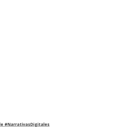
e #NarrativasDigitales