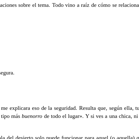
ciones sobre el tema. Todo vino a raíz de cómo se relacion
segura.
e explicara eso de la seguridad. Resulta que, según ella, tu 
l tipo más
buenorro
de todo el lugar». Y si ves a una chica, ni
ola del desierto solo puede funcionar para aquel (o aquella) q