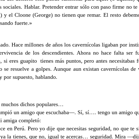
es sociales. Hablar. Pretender entrar sólo con paso firme no t
at) y el Cloone (George) no tienen que remar. El resto debe
sando fuerte.»
 Hace millones de años los cavernícolas ligaban por instint
rvivencia de los descendientes. Ahora no hace falta ser fu
 si eres guapito tienes más puntos, pero antes necesitabas fue
no se resuelve a golpes. Aunque aun existan cavernícolas de v
y por supuesto, hablando.
n muchos dichos populares…
pió un amigo que escuchaba—. Sí, sí…. tengo un amigo que n
mi amiga completó:
ce en Perú. Pero yo dije que necesitas seguridad, no que te 
sto, ya la tienes, que no, igual te acercas… seguridad. Mira 