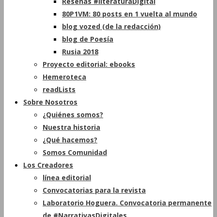
Reseñas #literaturaDigital
80P1VM: 80 posts en 1 vuelta al mundo
blog vozed (de la redacción)
blog de Poesía
Rusia 2018
Proyecto editorial: ebooks
Hemeroteca
readLists
Sobre Nosotros
¿Quiénes somos?
Nuestra historia
¿Qué hacemos?
Somos Comunidad
Los Creadores
línea editorial
Convocatorias para la revista
Laboratorio Hoguera. Convocatoria permanente
de #NarrativasDigitales