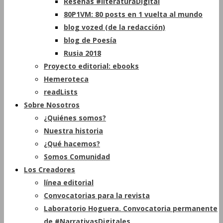
Reseñas #literaturaDigital
80P1VM: 80 posts en 1 vuelta al mundo
blog vozed (de la redacción)
blog de Poesía
Rusia 2018
Proyecto editorial: ebooks
Hemeroteca
readLists
Sobre Nosotros
¿Quiénes somos?
Nuestra historia
¿Qué hacemos?
Somos Comunidad
Los Creadores
línea editorial
Convocatorias para la revista
Laboratorio Hoguera. Convocatoria permanente
de #NarrativasDigitales