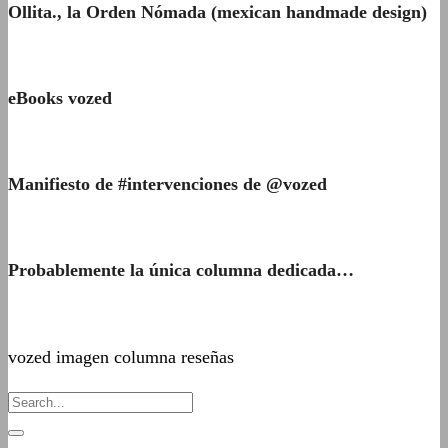
Ollita., la Orden Nómada (mexican handmade design)
eBooks vozed
Manifiesto de #intervenciones de @vozed
Probablemente la única columna dedicada…
vozed imagen columna reseñas