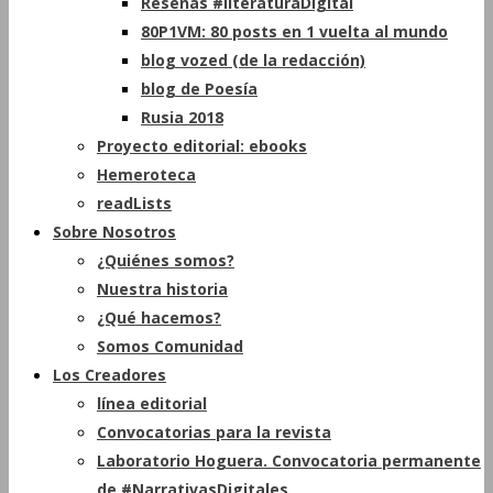
Reseñas #literaturaDigital
80P1VM: 80 posts en 1 vuelta al mundo
blog vozed (de la redacción)
blog de Poesía
Rusia 2018
Proyecto editorial: ebooks
Hemeroteca
readLists
Sobre Nosotros
¿Quiénes somos?
Nuestra historia
¿Qué hacemos?
Somos Comunidad
Los Creadores
línea editorial
Convocatorias para la revista
Laboratorio Hoguera. Convocatoria permanente
de #NarrativasDigitales