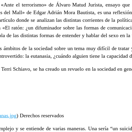
 «Ante el terrorismo» de Álvaro Matud Jurista, ensayo que 
res del Mall» de Edgar Adrián Mora Bautista, es una reflexi
artículo donde se analizan las distintas corrientes de la políti
on «El ratón: ¿un difuminador sobre las formas de comunica
la de las distintas formas de entender y hablar del sexo en la 
s ámbitos de la sociedad sobre un tema muy difícil de tratar y
trovertido: la eutanasia, ¿cuándo alguien tiene la capacidad 
rri Schiavo, se ha creado un revuelo en la sociedad en gene
anas.jpg
) Derechos reservados
complejo y se entiende de varias maneras. Una sería “un suic