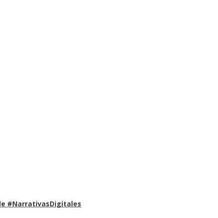
e #NarrativasDigitales