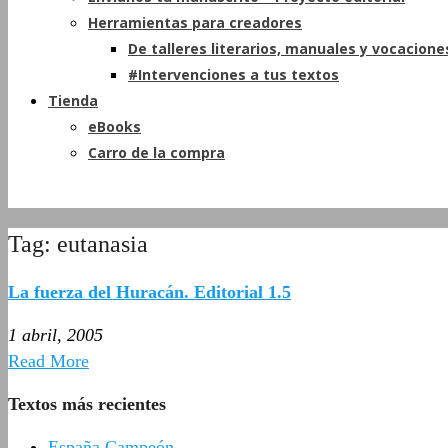
Herramientas para creadores
De talleres literarios, manuales y vocacione
#Intervenciones a tus textos
Tienda
eBooks
Carro de la compra
Tag: eutanasia
La fuerza del Huracán. Editorial 1.5
1 abril, 2005
Read More
Textos más recientes
España Campeón