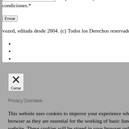
condiciones.*
vozed, editada desde 2004. (c) Todos los Derechos reserva
Cerrar
Privacy Overview
This website uses cookies to improve your experience whil
browser as they are essential for the working of basic fun
website. These cookies will be stored in your browser onl