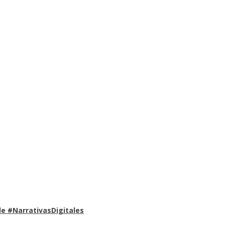
e #NarrativasDigitales