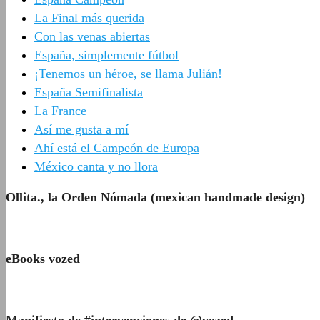
La Final más querida
Con las venas abiertas
España, simplemente fútbol
¡Tenemos un héroe, se llama Julián!
España Semifinalista
La France
Así me gusta a mí
Ahí está el Campeón de Europa
México canta y no llora
Ollita., la Orden Nómada (mexican handmade design)
eBooks vozed
Manifiesto de #intervenciones de @vozed