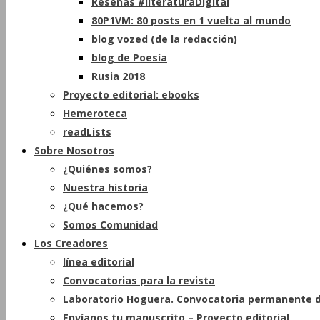
Reseñas #literaturaDigital
80P1VM: 80 posts en 1 vuelta al mundo
blog vozed (de la redacción)
blog de Poesía
Rusia 2018
Proyecto editorial: ebooks
Hemeroteca
readLists
Sobre Nosotros
¿Quiénes somos?
Nuestra historia
¿Qué hacemos?
Somos Comunidad
Los Creadores
línea editorial
Convocatorias para la revista
Laboratorio Hoguera. Convocatoria permanente d
Envíanos tu manuscrito – Proyecto editorial