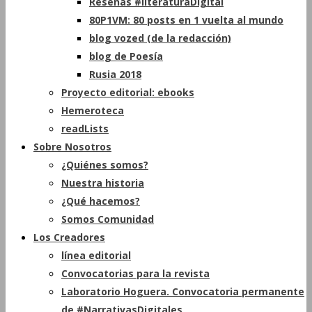
Reseñas #literaturaDigital
80P1VM: 80 posts en 1 vuelta al mundo
blog vozed (de la redacción)
blog de Poesía
Rusia 2018
Proyecto editorial: ebooks
Hemeroteca
readLists
Sobre Nosotros
¿Quiénes somos?
Nuestra historia
¿Qué hacemos?
Somos Comunidad
Los Creadores
línea editorial
Convocatorias para la revista
Laboratorio Hoguera. Convocatoria permanente
de #NarrativasDigitales