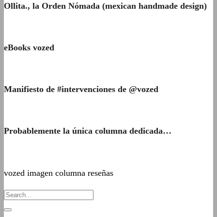
Ollita., la Orden Nómada (mexican handmade design)
eBooks vozed
Manifiesto de #intervenciones de @vozed
Probablemente la única columna dedicada…
vozed imagen columna reseñas